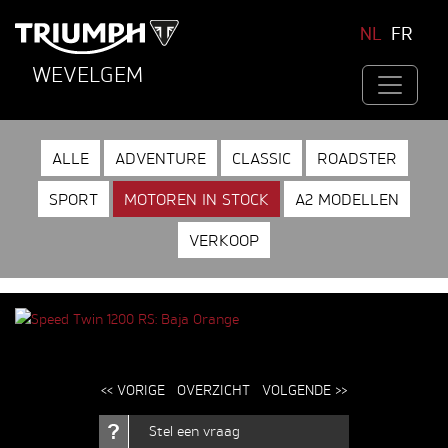
NL
FR
WEVELGEM
ALLE
ADVENTURE
CLASSIC
ROADSTER
SPORT
MOTOREN IN STOCK
A2 MODELLEN
VERKOOP
<< VORIGE
OVERZICHT
VOLGENDE >>
Stel een vraag