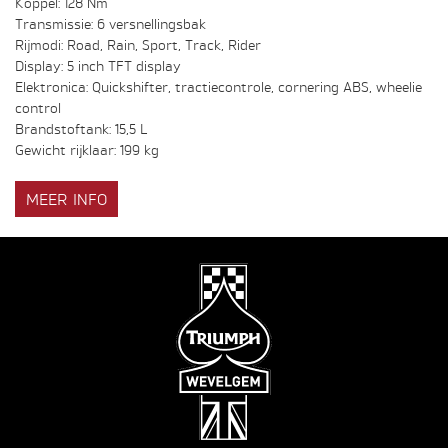
Koppel: 128 Nm
Transmissie: 6 versnellingsbak
Rijmodi: Road, Rain, Sport, Track, Rider
Display: 5 inch TFT display
Elektronica: Quickshifter, tractiecontrole, cornering ABS, wheelie
control
Brandstoftank: 15,5 L
Gewicht rijklaar: 199 kg
MEER INFO