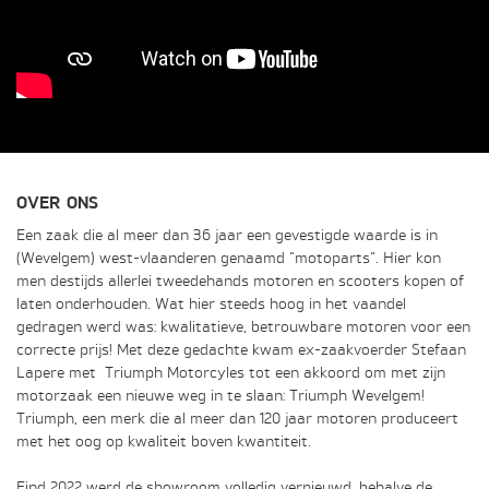
OVER ONS
Een zaak die al meer dan 36 jaar een gevestigde waarde is in
(Wevelgem) west-vlaanderen genaamd “motoparts”. Hier kon
men destijds allerlei tweedehands motoren en scooters kopen of
laten onderhouden. Wat hier steeds hoog in het vaandel
gedragen werd was: kwalitatieve, betrouwbare motoren voor een
correcte prijs! Met deze gedachte kwam ex-zaakvoerder Stefaan
Lapere met Triumph Motorcyles tot een akkoord om met zijn
motorzaak een nieuwe weg in te slaan: Triumph Wevelgem!
Triumph, een merk die al meer dan 120 jaar motoren produceert
met het oog op kwaliteit boven kwantiteit.
Eind 2022 werd de showroom volledig vernieuwd, behalve de