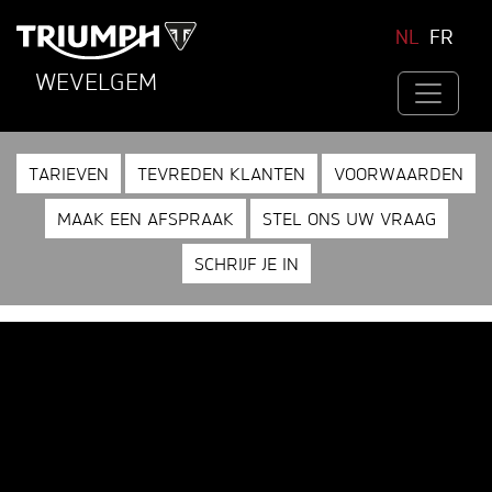
NL
FR
WEVELGEM
TARIEVEN
TEVREDEN KLANTEN
VOORWAARDEN
MAAK EEN AFSPRAAK
STEL ONS UW VRAAG
SCHRIJF JE IN