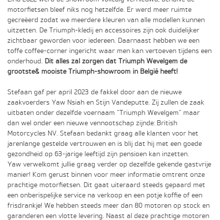
motorfietsen bleef niks nog hetzelfde. Er werd meer ruimte
gecreëerd zodat we meerdere kleuren van alle modellen kunnen
uitzetten. De Triumph-kledij en accessoires zijn ook duidelijker
zichtbaar geworden voor iedereen. Daarnaast hebben we een
toffe coffee-corner ingericht waar men kan vertoeven tijdens een
onderhoud.
Dit alles zal zorgen dat Triumph Wevelgem de
grootste& mooiste Triumph-showroom in België heeft!
Stefaan gaf per april 2023 de fakkel door aan de nieuwe
zaakvoerders Yaw Nsiah en Stijn Vandeputte. Zij zullen de zaak
uitbaten onder dezelfde voernaam “Triumph Wevelgem” maar
dan wel onder een nieuwe vennootschap zijnde: British
Motorcycles NV. Stefaan bedankt graag alle klanten voor het
jarenlange gestelde vertrouwen en is blij dat hij met een goede
gezondheid op 63-jarige leeftijd zijn pensioen kan inzetten.
Yaw verwelkomt jullie graag verder op dezelfde gekende gastvrije
manier! Kom gerust binnen voor meer informatie omtrent onze
prachtige motorfietsen. Dit gaat uiteraard steeds gepaard met
een onberispelijke service na verkoop en een potje koffie of een
frisdrankje! We hebben steeds meer dan 80 motoren op stock en
garanderen een vlotte levering. Naast al deze prachtige motoren