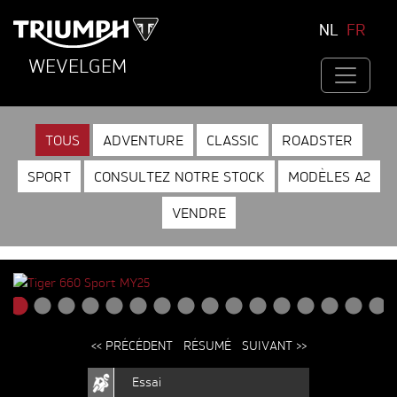
NL
FR
WEVELGEM
TOUS
ADVENTURE
CLASSIC
ROADSTER
SPORT
CONSULTEZ NOTRE STOCK
MODÈLES A2
VENDRE
<< PRÉCÉDENT
RÉSUMÉ
SUIVANT >>
Essai