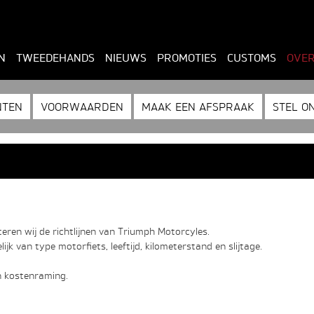
N
TWEEDEHANDS
NIEUWS
PROMOTIES
CUSTOMS
OVER
NTEN
VOORWAARDEN
MAAK EEN AFSPRAAK
STEL O
ren wij de richtlijnen van Triumph Motorcyles.
jk van type motorfiets, leeftijd, kilometerstand en slijtage.
n kostenraming.