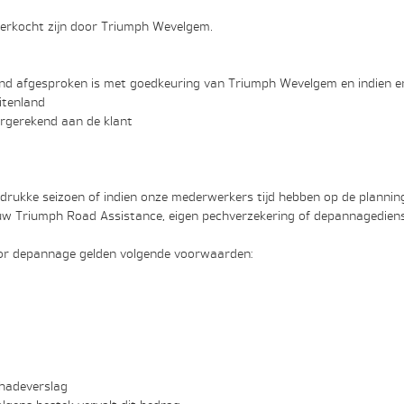
verkocht zijn door Triumph Wevelgem.
d afgesproken is met goedkeuring van Triumph Wevelgem en indien er
itenland
rgerekend aan de klant
drukke seizoen of indien onze mederwerkers tijd hebben op de plannin
 uw Triumph Road Assistance, eigen pechverzekering of depannagediens
or depannage gelden volgende voorwaarden:
hadeverslag