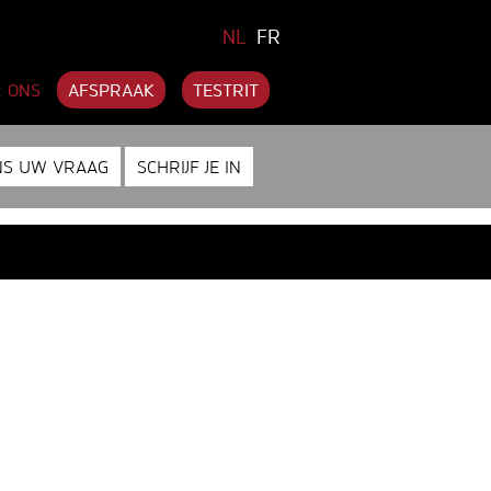
NL
FR
 ONS
AFSPRAAK
TESTRIT
NS UW VRAAG
SCHRIJF JE IN