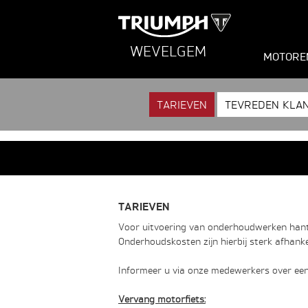
WEVELGEM
MOTORE
TARIEVEN
TEVREDEN KLA
TARIEVEN
Voor uitvoering van onderhoudwerken hante
Onderhoudskosten zijn hierbij sterk afhankeli
Informeer u via onze medewerkers over ee
Vervang motorfiets: