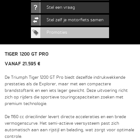
Stel een vraag
Stel zelf je motorfiets samen
Promoties
TIGER 1200 GT PRO
VANAF 21.595 €
De Triumph Tiger 1200 GT Pro biedt dezelfde indrukwekkende
prestaties als de Explorer, maar met een compactere
brandstoftank en een iets lager gewicht. Deze uitvoering richt
zich op rijders die sportieve touringcapaciteiten zoeken met
premium technologie.
De 1160 cc driecilinder levert directe acceleraties en een brede
vermogenscurve. Het semi-actieve veersysteem past zich
automatisch aan aan rijstijl en belading, wat zorgt voor optimale
controle.