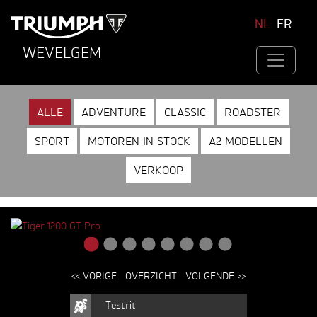
NL
FR
WEVELGEM
ALLE
ADVENTURE
CLASSIC
ROADSTER
SPORT
MOTOREN IN STOCK
A2 MODELLEN
VERKOOP
<< VORIGE
OVERZICHT
VOLGENDE >>
Testrit