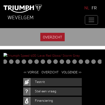
NL
FR
WEVELGEM
OVERZICHT
<< VORIGE
OVERZICHT
VOLGENDE >>
Testrit
Stel een vraag
Financiering