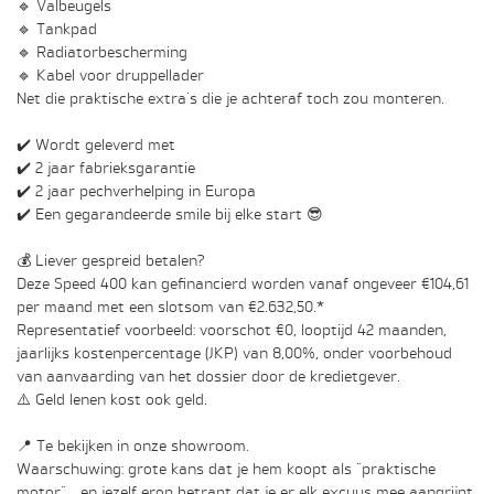
🔹 Valbeugels
🔹 Tankpad
🔹 Radiatorbescherming
🔹 Kabel voor druppellader
Net die praktische extra's die je achteraf toch zou monteren.
✔️ Wordt geleverd met
✔️ 2 jaar fabrieksgarantie
✔️ 2 jaar pechverhelping in Europa
✔️ Een gegarandeerde smile bij elke start 😎
💰 Liever gespreid betalen?
Deze Speed 400 kan gefinancierd worden vanaf ongeveer €104,61
per maand met een slotsom van €2.632,50.*
Representatief voorbeeld: voorschot €0, looptijd 42 maanden,
jaarlijks kostenpercentage (JKP) van 8,00%, onder voorbehoud
van aanvaarding van het dossier door de kredietgever.
⚠️ Geld lenen kost ook geld.
📍 Te bekijken in onze showroom.
Waarschuwing: grote kans dat je hem koopt als "praktische
motor"... en jezelf erop betrapt dat je er elk excuus mee aangrijpt