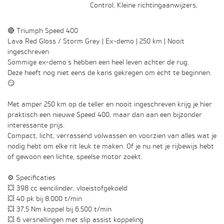
Control, Kleine richtingaanwijzers,
🔴 Triumph Speed 400
Lava Red Gloss / Storm Grey | Ex-demo | 250 km | Nooit
ingeschreven
Sommige ex-demo's hebben een heel leven achter de rug.
Deze heeft nog niet eens de kans gekregen om écht te beginnen.
😏
Met amper 250 km op de teller en nooit ingeschreven krijg je hier
praktisch een nieuwe Speed 400, maar dan aan een bijzonder
interessante prijs.
Compact, licht, verrassend volwassen en voorzien van alles wat je
nodig hebt om elke rit leuk te maken. Of je nu net je rijbewijs hebt
of gewoon een lichte, speelse motor zoekt.
⚙️ Specificaties
💥 398 cc eencilinder, vloeistofgekoeld
💥 40 pk bij 8.000 t/min
💥 37,5 Nm koppel bij 6.500 t/min
💥 6 versnellingen met slip assist koppeling