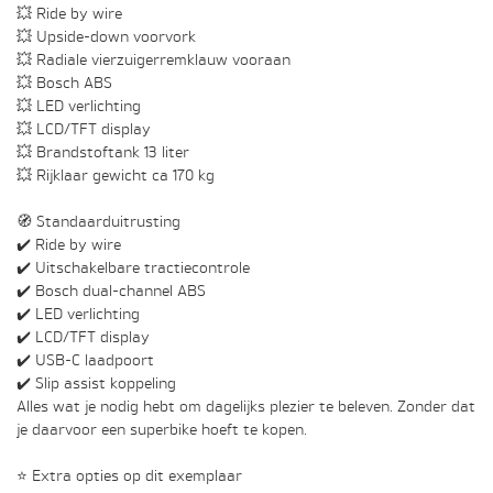
💥 Ride by wire
💥 Upside-down voorvork
💥 Radiale vierzuigerremklauw vooraan
💥 Bosch ABS
💥 LED verlichting
💥 LCD/TFT display
💥 Brandstoftank 13 liter
💥 Rijklaar gewicht ca 170 kg
🧭 Standaarduitrusting
✔️ Ride by wire
✔️ Uitschakelbare tractiecontrole
✔️ Bosch dual-channel ABS
✔️ LED verlichting
✔️ LCD/TFT display
✔️ USB-C laadpoort
✔️ Slip assist koppeling
Alles wat je nodig hebt om dagelijks plezier te beleven. Zonder dat
je daarvoor een superbike hoeft te kopen.
⭐ Extra opties op dit exemplaar