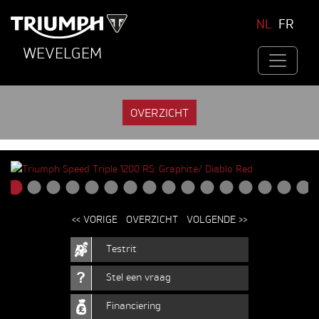
NL
FR
WEVELGEM
OVERZICHT
<< VORIGE
OVERZICHT
VOLGENDE >>
Testrit
Stel een vraag
Financiering