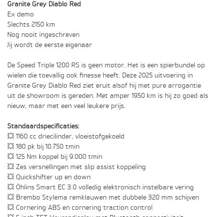
Granite Grey Diablo Red
Ex demo
Slechts 2150 km
Nog nooit ingeschreven
Jij wordt de eerste eigenaar
De Speed Triple 1200 RS is geen motor. Het is een spierbundel op
wielen die toevallig ook finesse heeft. Deze 2025 uitvoering in
Granite Grey Diablo Red ziet eruit alsof hij met pure arrogantie
uit de showroom is gereden. Met amper 1950 km is hij zo goed als
nieuw, maar met een veel leukere prijs.
Standaardspecificaties:
💥 1160 cc driecilinder, vloeistofgekoeld
💥 180 pk bij 10.750 tmin
💥 125 Nm koppel bij 9.000 tmin
💥 Zes versnellingen met slip assist koppeling
💥 Quickshifter up en down
💥 Öhlins Smart EC 3.0 volledig elektronisch instelbare vering
💥 Brembo Stylema remklauwen met dubbele 320 mm schijven
💥 Cornering ABS en cornering traction control