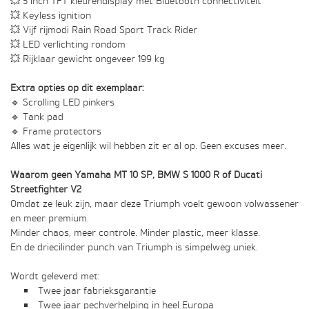
💥 5 inch TFT kleurendisplay met Bluetooth connectiviteit
💥 Keyless ignition
💥 Vijf rijmodi Rain Road Sport Track Rider
💥 LED verlichting rondom
💥 Rijklaar gewicht ongeveer 199 kg
Extra opties op dit exemplaar:
🔹 Scrolling LED pinkers
🔹 Tank pad
🔹 Frame protectors
Alles wat je eigenlijk wil hebben zit er al op. Geen excuses meer.
Waarom geen Yamaha MT 10 SP, BMW S 1000 R of Ducati
Streetfighter V2
Omdat ze leuk zijn, maar deze Triumph voelt gewoon volwassener
en meer premium.
Minder chaos, meer controle. Minder plastic, meer klasse.
En de driecilinder punch van Triumph is simpelweg uniek.
Wordt geleverd met:
Twee jaar fabrieksgarantie
Twee jaar pechverhelping in heel Europa