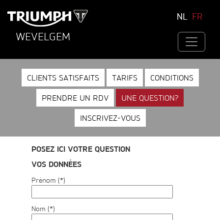
NL
FR
WEVELGEM
CLIENTS SATISFAITS
TARIFS
CONDITIONS
PRENDRE UN RDV
UNE QUESTION?
INSCRIVEZ-VOUS
POSEZ ICI VOTRE QUESTION
VOS DONNÉES
Prénom (*)
Nom (*)